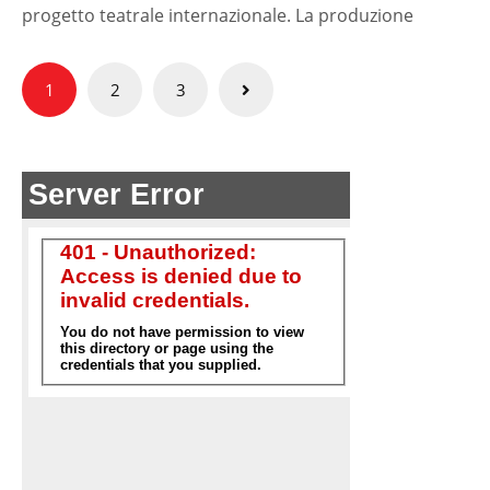
progetto teatrale internazionale. La produzione
Paginazione
1
2
3
degli
articoli