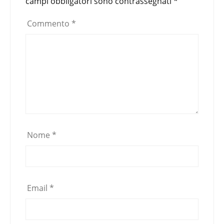
campi obbligatori sono contrassegnati
*
Commento
*
Nome
*
Email
*