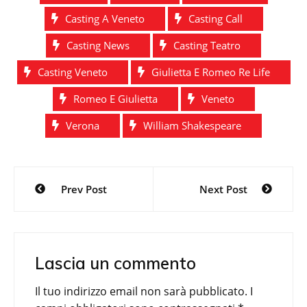
Casting A Veneto
Casting Call
Casting News
Casting Teatro
Casting Veneto
Giulietta E Romeo Re Life
Romeo E Giulietta
Veneto
Verona
William Shakespeare
Navigazione
Prev Post
Next Post
articoli
Lascia un commento
Il tuo indirizzo email non sarà pubblicato.
I