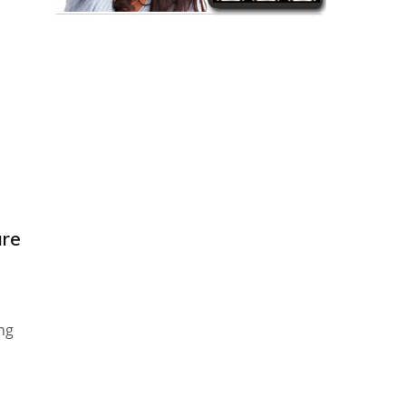
are
ing