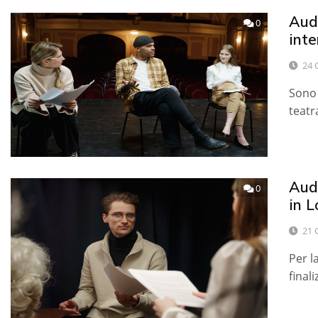
Audi
0
inte
24 
Sono 
teatr
Audi
0
in 
21 
Per l
finali