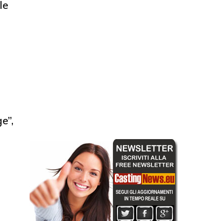
le
e”,