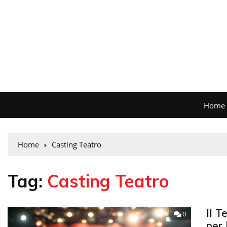
Home
Home
Casting Teatro
Tag:
Casting Teatro
Il T
0
per 