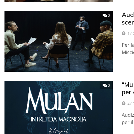
Audi
0
sce
17 
Per l
Misci
“Mul
0
per 
27 
Audiz
per i