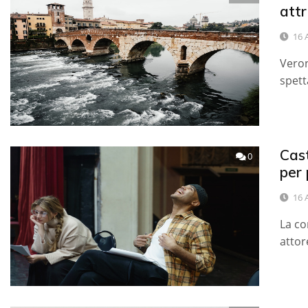
attr
16 
Veron
spett
Cast
0
per 
16 
La co
attor