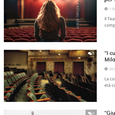
1 S
Il Te
compl
“I c
0
Mila
20 
La co
età c
“Giu
0