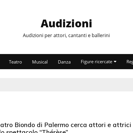
Audizioni
Audizioni per attori, cantanti e ballerini
Figure ricercate
Re
Teatro
Musical
Danza
eatro Biondo di Palermo cerca attori e attrici
lo spettacolo “Thérèse”