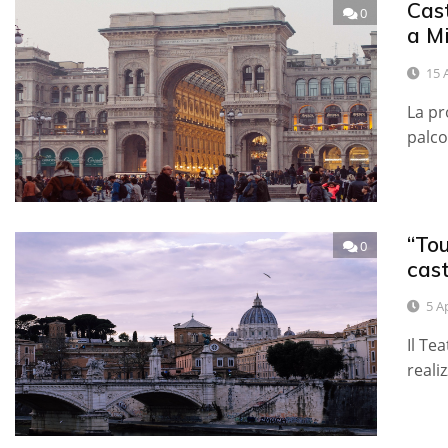
Cast
0
a M
15 
La pr
palco
“Tou
0
cast
5 A
Il Te
reali