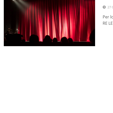
27 
Per l
RE L