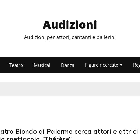
Audizioni
Audizioni per attori, cantanti e ballerini
Figure ricercate
Re
Teatro
Musical
Danza
eatro Biondo di Palermo cerca attori e attrici
lo spettacolo “Thérèse”