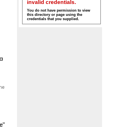
ma
one
e”