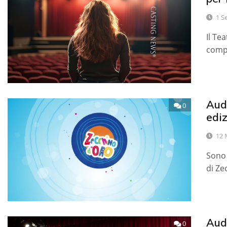
1 S
Il Te
compl
Audi
0
ediz
12 
Sono 
di Ze
Audi
0