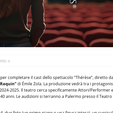
nts:
0
ci per completare il cast dello spettacolo “Thérèse”, diretto d
 Raquin”
di Émile Zola. La produzione vedrà tra i protagonis
 2024-2025. Il teatro cerca specificamente Attori/Performer 
 40 anni. Le audizioni si terranno a Palermo presso il Teatro
24, due foto (un primo piano e una figura intera), un curric