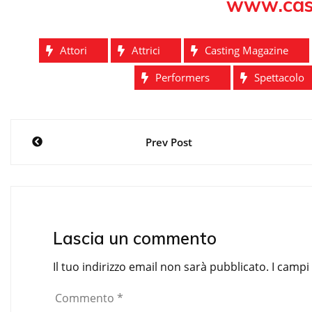
www.cas
Attori
Attrici
Casting Magazine
Performers
Spettacolo
Navigazione
Prev Post
articoli
Lascia un commento
Il tuo indirizzo email non sarà pubblicato.
I campi
Commento
*