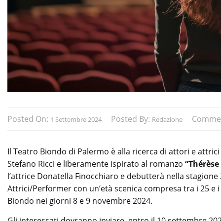
Posted On:
Posted By:
Comme
1 Settembre 2024
Redazione
Il Teatro Biondo di Palermo è alla ricerca di attori e attri
Stefano Ricci e liberamente ispirato al romanzo
“Thérèse
l’attrice Donatella Finocchiaro e debutterà nella stagione
Attrici/Performer con un’età scenica compresa tra i 25 e i
Biondo nei giorni 8 e 9 novembre 2024.
Gli interessati dovranno inviare, entro il 10 settembre 20