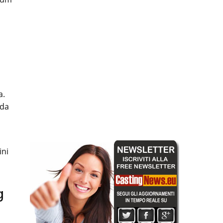
a.
 da
ini
g