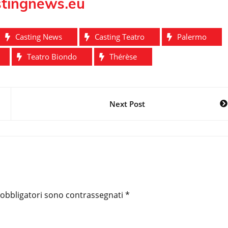
tingnews.eu
Casting News
Casting Teatro
Palermo
Teatro Biondo
Thérèse
Next Post
 obbligatori sono contrassegnati
*