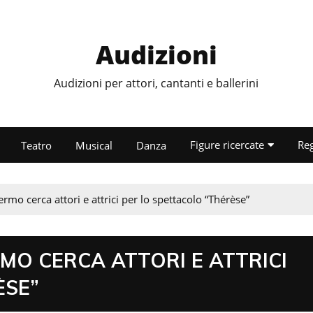
Audizioni
Audizioni per attori, cantanti e ballerini
Figure ricercate
Re
Teatro
Musical
Danza
ermo cerca attori e attrici per lo spettacolo “Thérèse”
RMO CERCA ATTORI E ATTRICI
ÈSE”