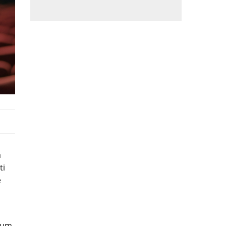
a
ti
e
ulum