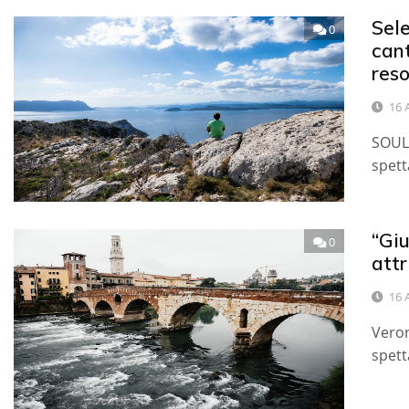
Sele
0
cant
res
16 
SOUL 
spetta
“Giu
0
attr
16 
Veron
spett