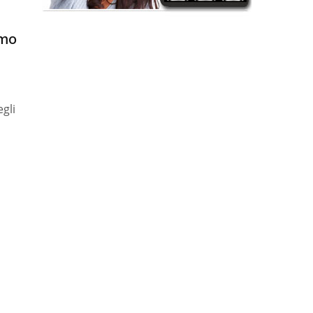
imo
gli