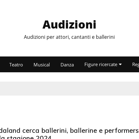
Audizioni
Audizioni per attori, cantanti e ballerini
Figure ricercate
Re
Teatro
Musical
Danza
aland cerca ballerini, ballerine e performers
 la stagione 2024