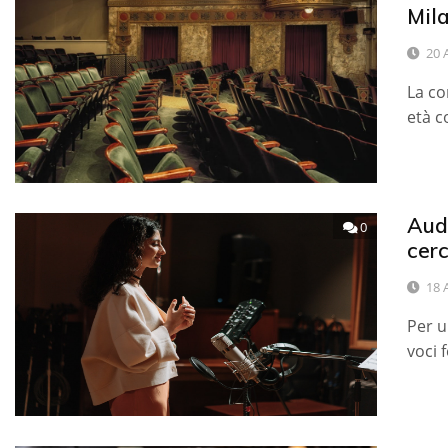
Mila
20 
La co
età c
Audi
0
cerc
18 
Per u
voci 