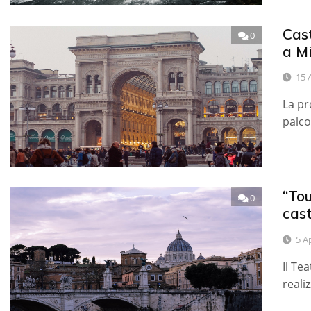
Cast
0
a M
15 
La pr
palco
“Tou
0
cast
5 A
Il Te
reali