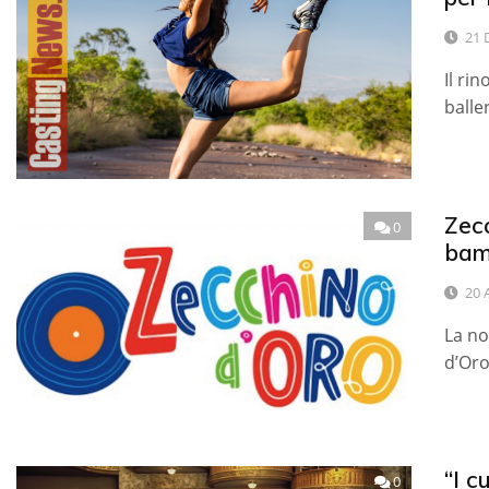
21 
Il ri
balle
Zecc
0
bam
20 
La no
d’Oro,
“I c
0