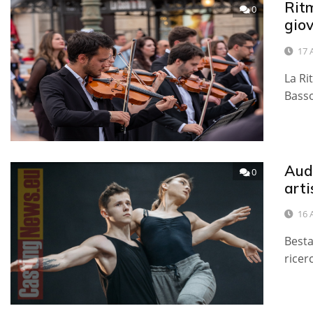
Ritm
0
giov
17 
La Ri
Basso
Audi
0
arti
16 
Besta
ricer