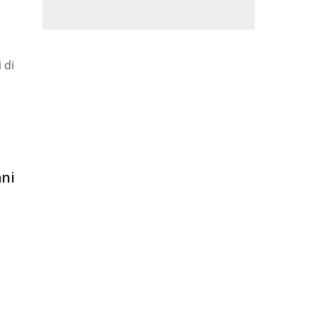
 di
nni
o