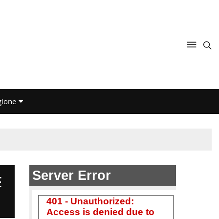
gione
E