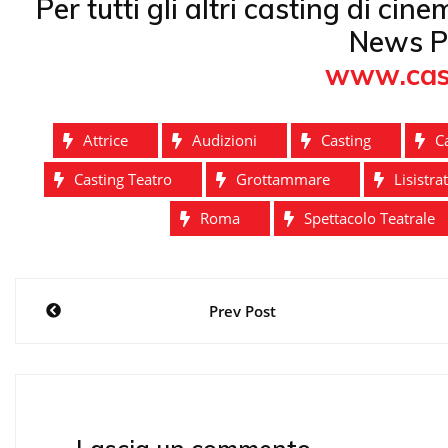
Per tutti gli altri casting di cin
News P
www.cas
Attrice
Audizioni
Casting
C
Casting Teatro
Grottammare
Lisistra
Roma
Spettacolo Teatrale
Navigazione
Prev Post
articoli