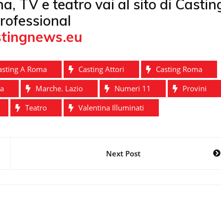
ema, TV e teatro vai al sito di Castin
rofessional
tingnews.eu
asting A Roma
Casting Attori
Casting Roma
ta
Marche. Lazio
Numeri 11
Provini
Teatro
Valentina Illuminati
Next Post