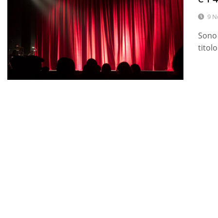
9 N
Sono 
titolo