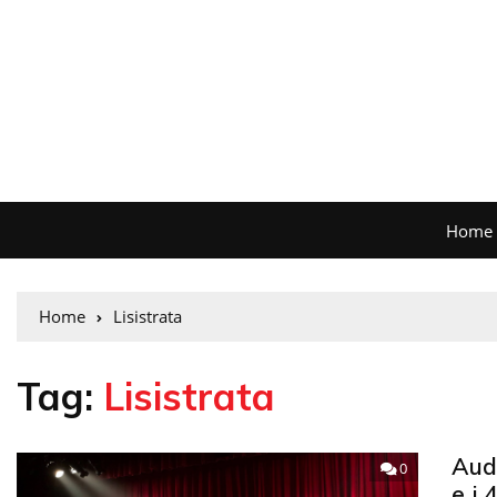
Home
Home
Lisistrata
Tag:
Lisistrata
Audi
0
e i 