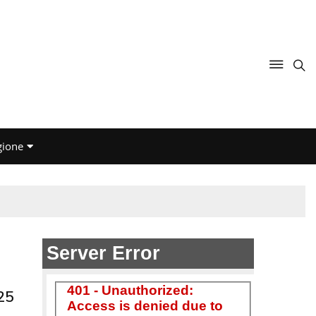
gione
 25