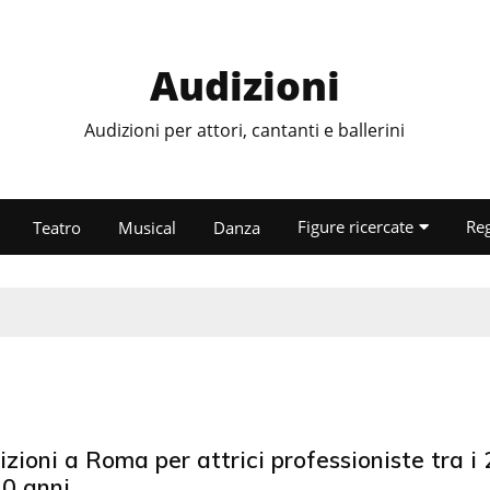
Audizioni
Audizioni per attori, cantanti e ballerini
Figure ricercate
Re
Teatro
Musical
Danza
zioni a Roma per attrici professioniste tra i
40 anni