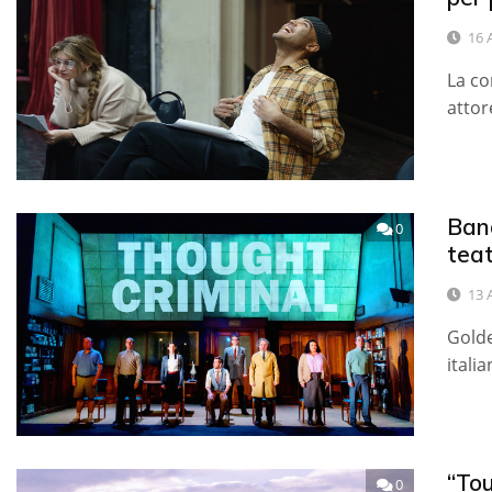
16 
La co
attor
Band
0
tea
13 
Golde
italia
“Tou
0