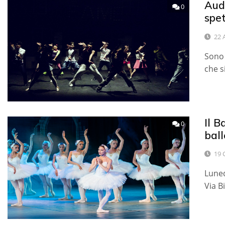
Audi
0
spe
22 
Sono 
che s
Il B
0
ball
19 
Luned
Via B