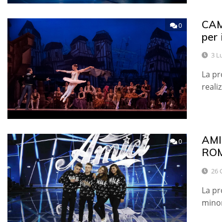
CAMP
0
per
3 L
La pr
reali
AMI
0
RO
26 
La pr
minor