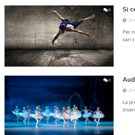
Si c
0
27 
Per n
vari 
Audi
0
27 
La pr
inser