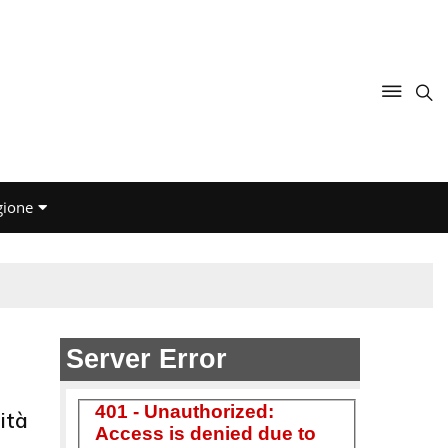
gione
ità