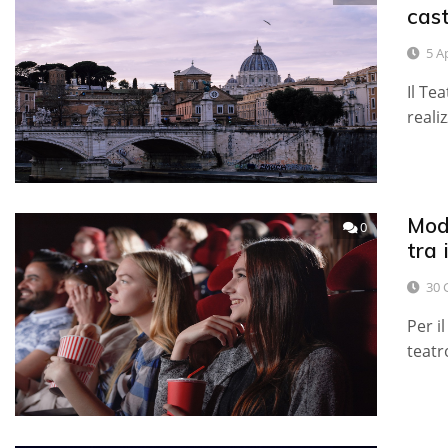
cast
5 A
Il Te
reali
Mode
0
tra 
30 
Per i
teatr