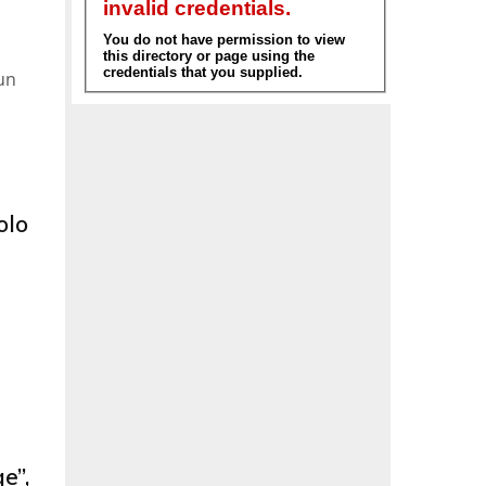
un
olo
e”,