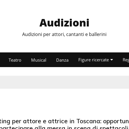
Audizioni
Audizioni per attori, cantanti e ballerini
Figure ricercate
Re
Teatro
Musical
Danza
ing per attore e attrice in Toscana: opportun
partecipare alla messa in scena di spettacoli