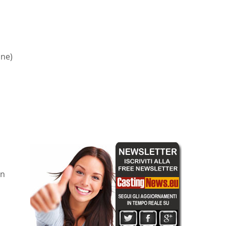
one)
in