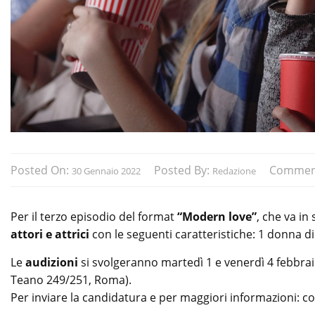
Posted On:
Posted By:
Commen
30 Gennaio 2022
Redazione
Per il terzo episodio del format
“Modern love”
, che va in
attori e attrici
con le seguenti caratteristiche: 1 donna di
Le
audizioni
si svolgeranno martedì 1 e venerdì 4 febbraio 
Teano 249/251, Roma).
Per inviare la candidatura e per maggiori informazioni: 