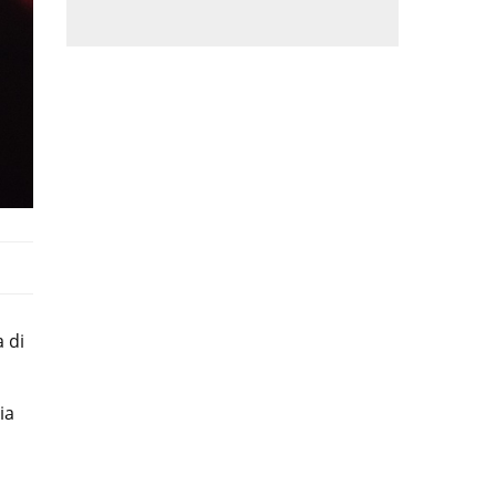
a di
ia