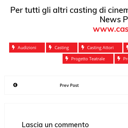
Per tutti gli altri casting di cin
News P
www.cas
Audizioni
Casting
Casting Attori
Progetto Teatrale
Pr
Navigazione
Prev Post
articoli
Lascia un commento