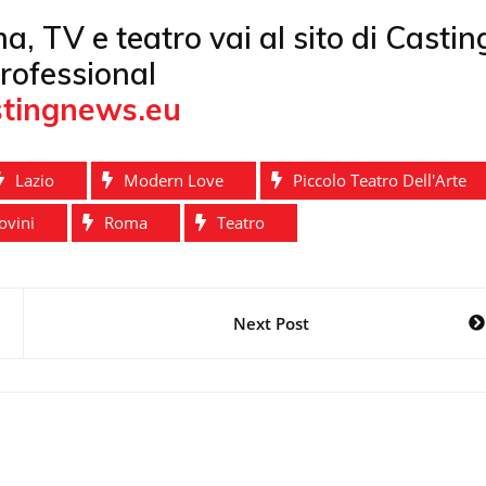
ema, TV e teatro vai al sito di Castin
rofessional
tingnews.eu
Lazio
Modern Love
Piccolo Teatro Dell'Arte
ovini
Roma
Teatro
Next Post