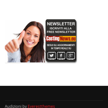
Audizioni by
Everestthemes