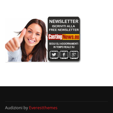
Audizioni by
Everestthemes