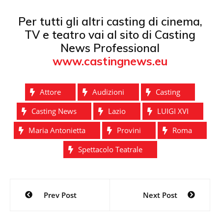
Per tutti gli altri casting di cinema,
TV e teatro vai al sito di Casting
News Professional
www.castingnews.eu
Attore
Audizioni
Casting
Casting News
Lazio
LUIGI XVI
Maria Antonietta
Provini
Roma
Spettacolo Teatrale
Navigazione
Prev Post
Next Post
articoli