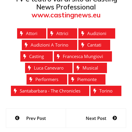
News Professional
www.castingnews.eu
Attori
Attrici
Audizioni
Audizioni A Torino
Cantati
Casting
Francesca Mungiovì
Luca Canevaro
Musical
Performers
Piemonte
Santabarbara - The Chronicles
Torino
Navigazione
Prev Post
Next Post
articoli