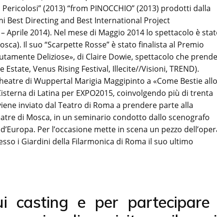
si Pericolosi” (2013) “from PINOCCHIO” (2013) prodotti dalla
mi Best Directing and Best International Project
Aprile 2014). Nel mese di Maggio 2014 lo spettacolo è sta
sca). Il suo “Scarpette Rosse” è stato finalista al Premio
tamente Deliziose», di Claire Dowie, spettacolo che prend
Estate, Venus Rising Festival, Illecite//Visioni, TREND).
ztheatre di Wuppertal Marigia Maggipinto a «Come Bestie all
isterna di Latina per EXPO2015, coinvolgendo più di trenta
 viene inviato dal Teatro di Roma a prendere parte alla
eatre di Mosca, in un seminario condotto dallo scenografo
d’Europa. Per l’occasione mette in scena un pezzo dell’oper
sso i Giardini della Filarmonica di Roma il suo ultimo
ui casting e per partecipare 