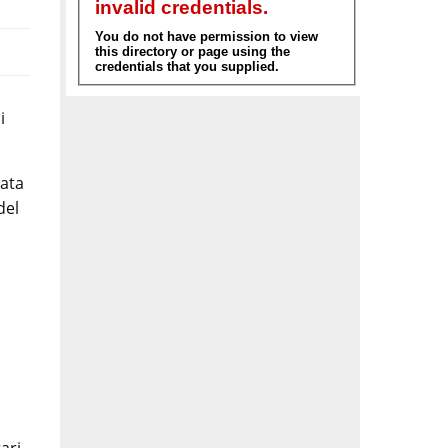
i
vata
del