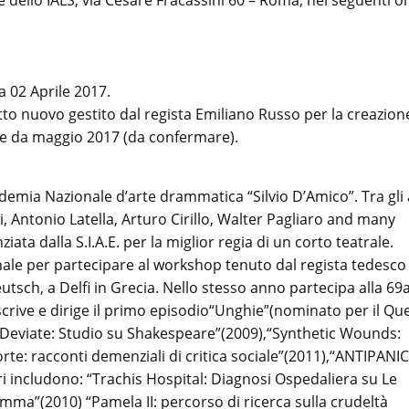
 dello IALS, via Cesare Fracassini 60 – Roma, nei seguenti or
a 02 Aprile 2017.
tto nuovo gestito dal regista Emiliano Russo per la creazion
ire da maggio 2017 (da confermare).
emia Nazionale d’arte drammatica “Silvio D’Amico”. Tra gli a
, Antonio Latella, Arturo Cirillo, Walter Pagliaro and many
ta dalla S.I.A.E. per la miglior regia di un corto teatrale.
nale per partecipare al workshop tenuto dal regista tedesco
sch, a Delfi in Grecia. Nello stesso anno partecipa alla 69
scrive e dirige il primo episodio“Unghie”(nominato per il Qu
à Deviate: Studio su Shakespeare”(2009),“Synthetic Wounds:
rte: racconti demenziali di critica sociale”(2011),“ANTIPANI
vori includono: “Trachis Hospital: Diagnosi Ospedaliera su Le
 Emma”(2010) “Pamela II: percorso di ricerca sulla crudeltà