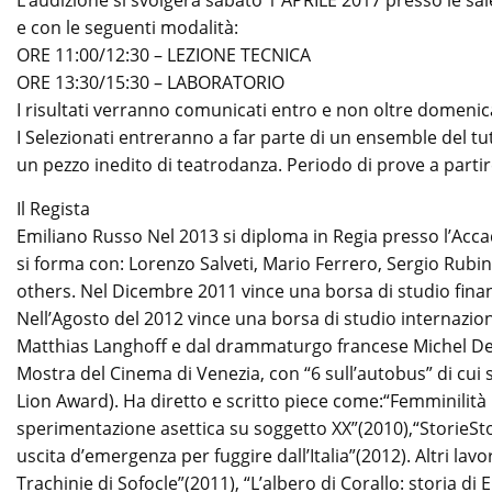
L’audizione si svolgerà sabato 1 APRILE 2017 presso le sale
e con le seguenti modalità:
ORE 11:00/12:30 – LEZIONE TECNICA
ORE 13:30/15:30 – LABORATORIO
I risultati verranno comunicati entro e non oltre domenic
I Selezionati entreranno a far parte di un ensemble del tu
un pezzo inedito di teatrodanza. Periodo di prove a part
Il Regista
Emiliano Russo Nel 2013 si diploma in Regia presso l’Accad
si forma con: Lorenzo Salveti, Mario Ferrero, Sergio Rubini
others. Nel Dicembre 2011 vince una borsa di studio finanzia
Nell’Agosto del 2012 vince una borsa di studio internazio
Matthias Langhoff e dal drammaturgo francese Michel Deut
Mostra del Cinema di Venezia, con “6 sull’autobus” di cui 
Lion Award). Ha diretto e scritto piece come:“Femminilit
sperimentazione asettica su soggetto XX”(2010),“StorieSto
uscita d’emergenza per fuggire dall’Italia”(2012). Altri la
Trachinie di Sofocle”(2011), “L’albero di Corallo: storia di