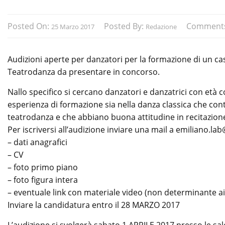
Posted On:
Posted By:
Comment
25 Marzo 2017
Redazione
Audizioni aperte per danzatori per la formazione di un ca
Teatrodanza da presentare in concorso.
Nallo specifico si cercano danzatori e danzatrici con età
esperienza di formazione sia nella danza classica che co
teatrodanza e che abbiano buona attitudine in recitazio
Per iscriversi all’audizione inviare una mail a emiliano.
– dati anagrafici
– CV
– foto primo piano
– foto figura intera
– eventuale link con materiale video (non determinante ai fi
Inviare la candidatura entro il 28 MARZO 2017