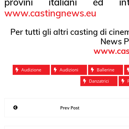
provini italiani ed int
www.castingnews.eu
Per tutti gli altri casting di cin
News P
www.cas
Audizione
Audizioni
Ballerine
Danzatrici
Navigazione
Prev Post
articoli