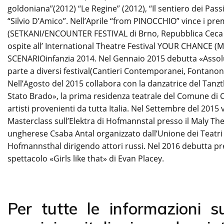
goldoniana”(2012) “Le Regine” (2012), “Il sentiero dei Pas
“Silvio D’Amico”. Nell’Aprile “from PINOCCHIO” vince i pre
(SETKANI/ENCOUNTER FESTIVAL di Brno, Repubblica Ceca – 
ospite all’ International Theatre Festival YOUR CHANCE (Mo
SCENARIOinfanzia 2014. Nel Gennaio 2015 debutta «Assolu
parte a diversi festival(Cantieri Contemporanei, Fontanone 
Nell’Agosto del 2015 collabora con la danzatrice del Tan
Stato Brado», la prima residenza teatrale del Comune di C
artisti provenienti da tutta Italia. Nel Settembre del 2015
Masterclass sull’Elektra di Hofmannstal presso il Maly Th
ungherese Csaba Antal organizzato dall’Unione dei Teatri 
Hofmannsthal dirigendo attori russi. Nel 2016 debutta pre
spettacolo «Girls like that» di Evan Placey.
Per tutte le informazioni s