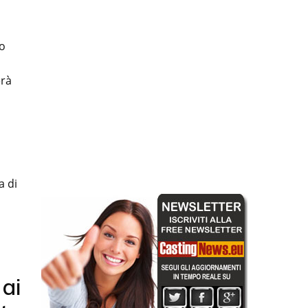
to
erà
o
a di
ai