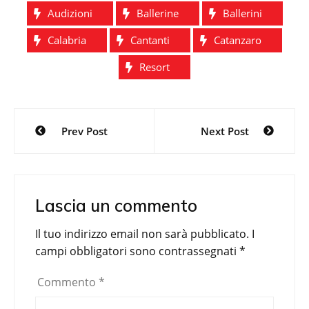
Audizioni
Ballerine
Ballerini
Calabria
Cantanti
Catanzaro
Resort
Navigazione
Prev Post
Next Post
articoli
Lascia un commento
Il tuo indirizzo email non sarà pubblicato.
I
campi obbligatori sono contrassegnati
*
Commento
*