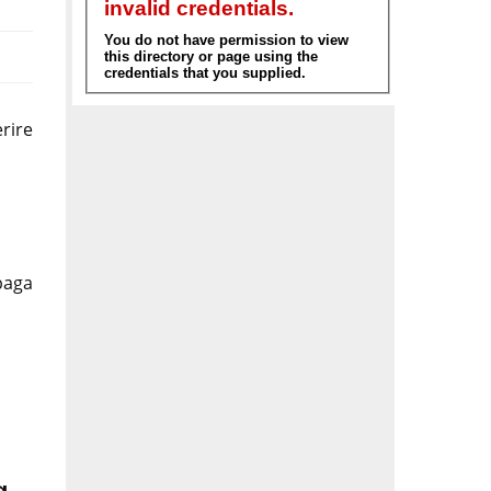
rire
paga
g