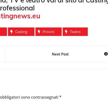
rofessional
tingnews.eu
Casting
Provini
Teatro
Next Post
 obbligatori sono contrassegnati
*