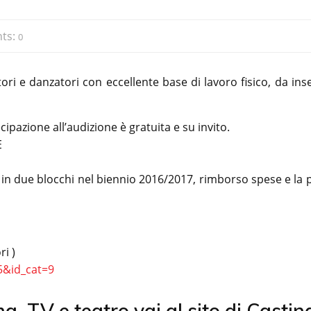
ts:
0
i e danzatori con eccellente base di lavoro fisico, da inse
pazione all’audizione è gratuita e su invito.
E
 in due blocchi nel biennio 2016/2017, rimborso spese e la 
i )
5&id_cat=9
ema, TV e teatro vai al sito di Castin