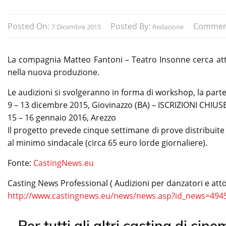
Posted On:
Posted By:
Commen
7 Dicembre 2015
Redazione
La compagnia Matteo Fantoni – Teatro Insonne cerca attor
nella nuova produzione.
Le audizioni si svolgeranno in forma di workshop, la parteci
9 – 13 dicembre 2015, Giovinazzo (BA) – ISCRIZIONI CHIUS
15 – 16 gennaio 2016, Arezzo
Il progetto prevede cinque settimane di prove distribuite
al minimo sindacale (circa 65 euro lorde giornaliere).
Fonte:
CastingNews.eu
Casting News Professional ( Audizioni per danzatori e attor
http://www.castingnews.eu/news/news.asp?id_news=494
Per tutti gli altri casting di cin