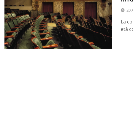
20 
La co
età c