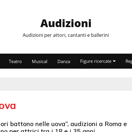
Audizioni
Audizioni per attori, cantanti e ballerini
Figure ricercate
Re
Teatro
Musical
Danza
uova
uori battono nelle uova”, audizioni a Roma e
no per attrici tra i 18 e i 35 anni