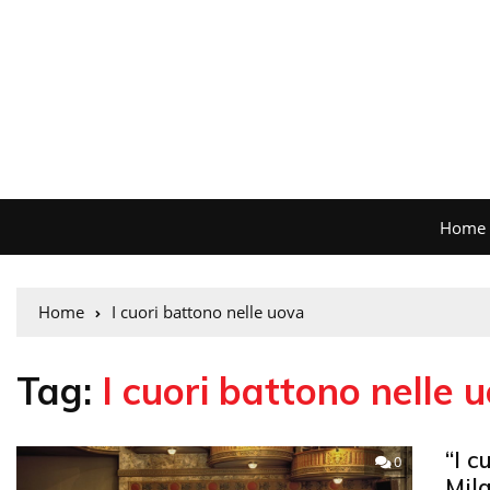
Home
Home
I cuori battono nelle uova
Tag:
I cuori battono nelle 
“I c
0
Mila