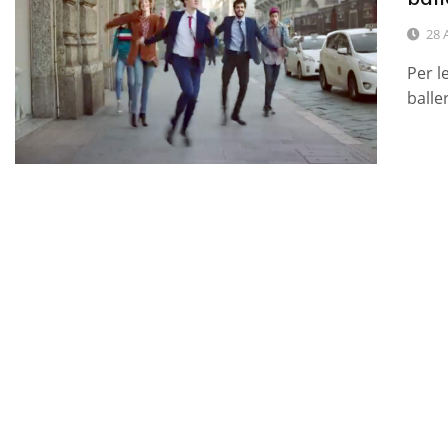
28 
Per l
balle