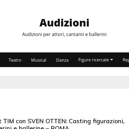
Audizioni
Audizioni per attori, cantanti e ballerini
Figure ricercate
Re
Teatro
Musical
Danza
t TIM con SVEN OTTEN: Casting figurazioni,
erini e ballerine – ROMA