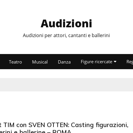
Audizioni
Audizioni per attori, cantanti e ballerini
Figure ricercate
Re
Teatro
Musical
Danza
t TIM con SVEN OTTEN: Casting figurazioni,
erini e ballerine – ROMA