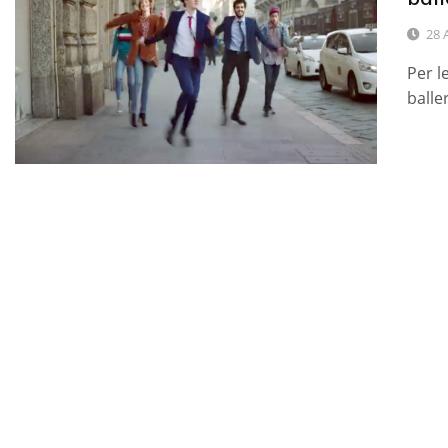
28 
Per l
balle