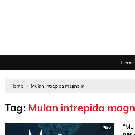
Home
Home
Mulan intrepida magnolia
Tag:
Mulan intrepida magn
“Mul
0
per 