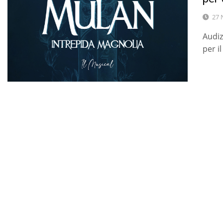
27 
Audiz
per i