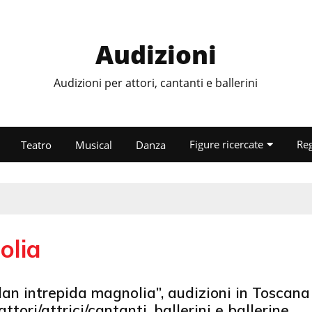
Audizioni
Audizioni per attori, cantanti e ballerini
Figure ricercate
Re
Teatro
Musical
Danza
olia
an intrepida magnolia”, audizioni in Toscana
attori/attrici/cantanti, ballerini e ballerine