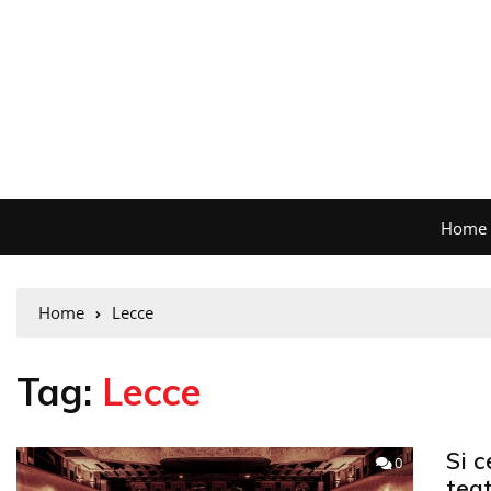
Home
Home
Lecce
Tag:
Lecce
Si c
0
teat