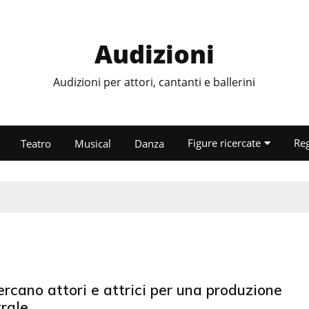
Audizioni
Audizioni per attori, cantanti e ballerini
Figure ricercate
Re
Teatro
Musical
Danza
ercano attori e attrici per una produzione
rale