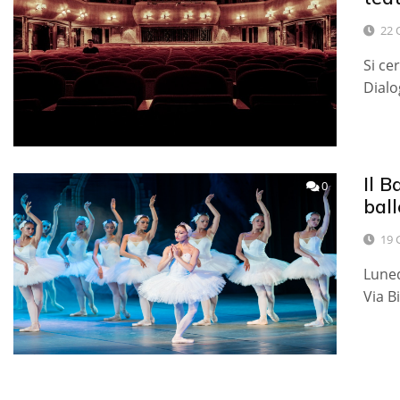
22 
Si ce
Dialo
Il B
0
ball
19 
Luned
Via B