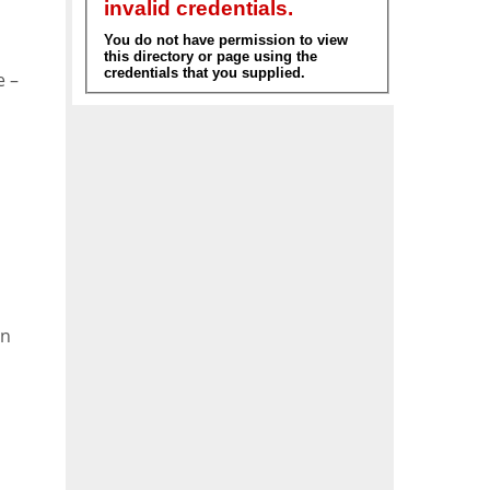
e –
in