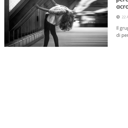
acr
22 
Il g
di pe