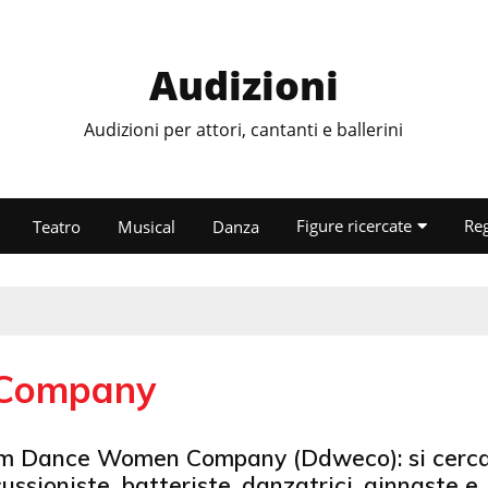
Audizioni
Audizioni per attori, cantanti e ballerini
Figure ricercate
Re
Teatro
Musical
Danza
Company
m Dance Women Company (Ddweco): si cerc
ussioniste, batteriste, danzatrici, ginnaste e