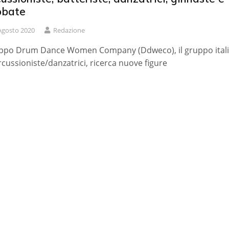
obate
Agosto 2020
Redazione
ruppo Drum Dance Women Company (Ddweco), il gruppo ital
rcussioniste/danzatrici, ricerca nuove figure