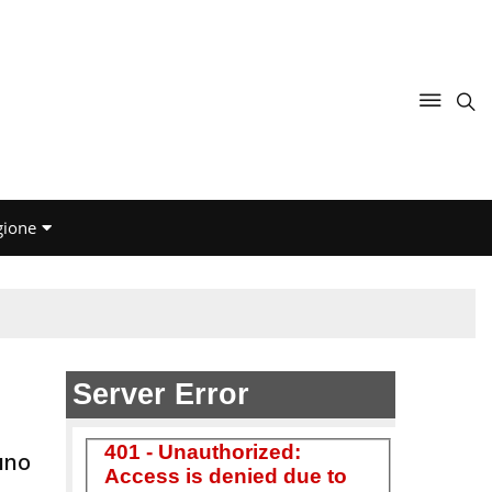
gione
ano