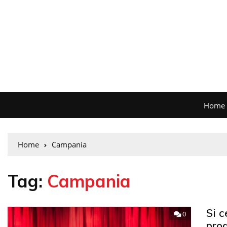
Home
Home
Campania
Tag:
Campania
Si c
0
pro