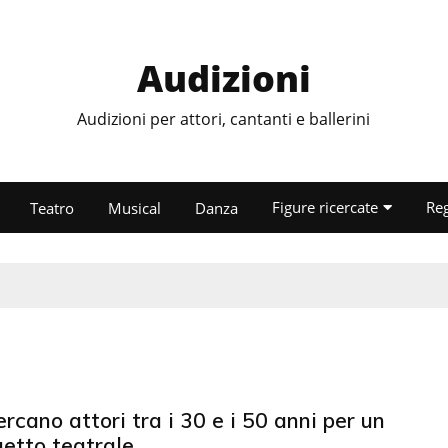
Audizioni
Audizioni per attori, cantanti e ballerini
Figure ricercate
Re
Teatro
Musical
Danza
ercano attori tra i 30 e i 50 anni per un
getto teatrale