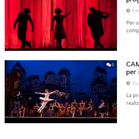
6 N
Per u
compr
CAMP
0
per
3 L
La pr
reali